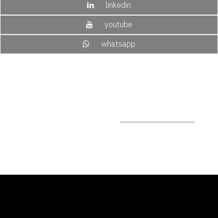
linkedin
youtube
whatsapp
PRESENTACIÓN DE STARTUPS DE LA
CONVOCATORIA 2025 - 2026
Reviví la presentación.
Más info
⇒ AQUÍ